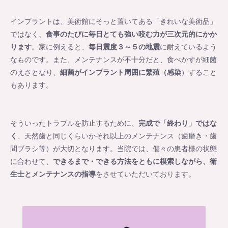
インプラントは、美術館にそっと置いてある「きれいな美術品」
ではなく、
食事のたびに毎日とても強い咬む力が三次元的にかか
ります
。家に例えると、
毎日震度３～５の地震
に耐えているよう
なものです。また、メンテナンスが不十分だと、食べかすが細菌
のえさとなり、
細菌がインプラント周囲に繁殖（感染
）すること
もあります。
そういったトラブルを防止するために、
完成で「終わり」ではな
く
、天然歯と同じくらいかそれ以上のメンテナンス（歯磨き・歯
間ブラシ等）が大切となります。当院では、個々の患者様の状態
に合わせて、
できるまで・できる方法をともに模索しながら、衛
生士とメンテナンスの指導
をさせていただいております。