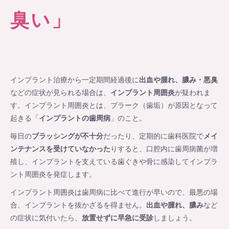
臭い」
インプラント治療から一定期間経過後に
出血や腫れ、膿み・悪臭
などの症状が見られる場合は、
インプラント周囲炎
が疑われま
す。インプラント周囲炎とは、プラーク（歯垢）が原因となって
起きる「
インプラントの歯周病
」のこと。
毎日の
ブラッシングが不十分
だったり、定期的に歯科医院で
メイ
ンテナンスを受けていなかった
りすると、口腔内に歯周病菌が増
殖し、インプラントを支えている歯ぐきや骨に感染してインプラ
ント周囲炎を発症します。
インプラント周囲炎は歯周病に比べて進行が早いので、最悪の場
合、インプラントを抜かざるを得ません。
出血や腫れ、膿み
など
の症状に気付いたら、
放置せずに早急に受診
しましょう。