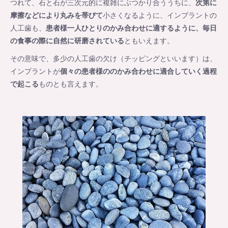
つれて、石と石が三次元的に複雑にぶつかり合ううちに、
次第に
摩擦などにより丸みを帯びて
小さくなるように、インプラントの
人工歯も、
患者様一人ひとりのかみ合わせに適するように、毎日
の食事の際に自然に研磨されている
ともいえます。
その意味で、多少の人工歯の欠け（チッピングといいます）は、
インプラントが
個々の患者様ののかみ合わせに適合していく過程
で起こる
ものとも言えます。