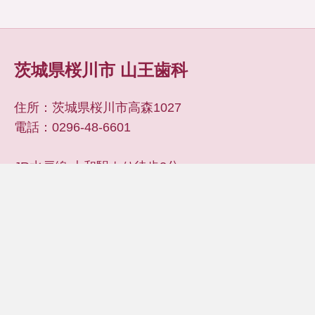
茨城県桜川市 山王歯科
住所：茨城県桜川市高森1027
電話：0296-48-6601
JR水戸線 大和駅より徒歩3分
筑西市・笠間市・石岡市・益子町・真岡市 およ
び つくば市・水戸市・下妻市・茂木町などからも
アクセス良好です。
google MAP