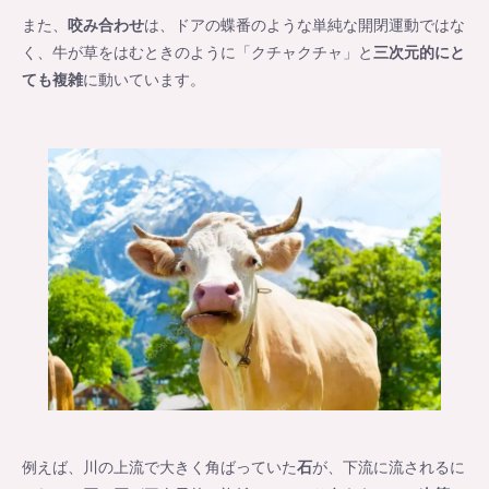
また、
咬み合わせ
は、ドアの蝶番のような単純な開閉運動ではな
く、牛が草をはむときのように「クチャクチャ」と
三次元的にと
ても複雑
に動いています。
例えば、川の上流で大きく角ばっていた
石
が、下流に流されるに