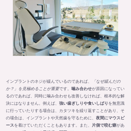
インプラントのネジが緩んでいるのであれば、
「なぜ緩んだの
か？」を見極めることが重要
です。
噛み合わせ
が原因になってい
るのであれば、同時に噛み合わせも改善しなければ、根本的な解
決にはなりません。例えば、
強い歯ぎしりや食いしばり
を無意識
に行っていたりする場合は、カタツキを繰り返すことがあり、そ
の場合は、インプラントや天然歯を守るために、
夜間にマウスピ
ース
を着けていただくこともあります。また、
片側で咬む癖
があ