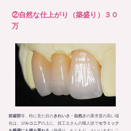
②自然な仕上がり（築盛り）３０
万
前歯部
等、特に見た目の
きれいさ・自然さ
の要求度の高い場
合は、
ジルコニア
の上に、技工士さんの職人技で
セラミック
を幾層にも積み重ねる
（築盛り ちくもり といいます）こ