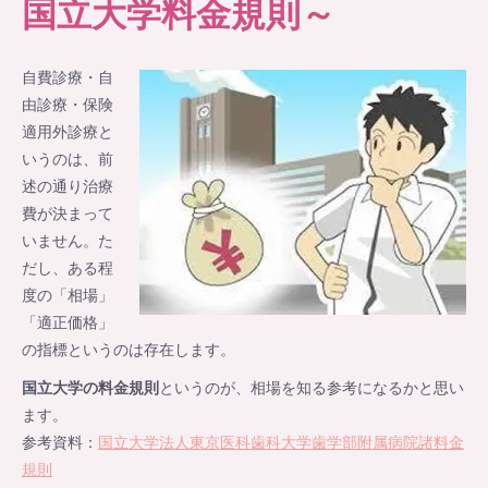
国立大学料金規則～
自費診療・自
由診療・保険
適用外診療と
いうのは、前
述の通り治療
費が決まって
いません。た
だし、ある程
度の「相場」
「適正価格」
の指標というのは存在します。
国立大学の料金規則
というのが、相場を知る参考になるかと思い
ます。
参考資料：
国立大学法人東京医科歯科大学歯学部附属病院諸料金
規則