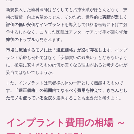
新規参入した歯科医師はどうしても治療実績がほとんどなく、技
術の蓄積・向上も望めません。そのため、世界的に
実績が乏しく
評価の低い安価なインプラント
を導入して価格を極端に下げて競
争するしかなく、こうした医院はアフターケアまで手が回らず
治
療後のトラブル
も見られます。
市場に流通するモノには「適正価格」が必ず存在します
。インプ
ラント治療も例外ではなく「安物買いの銭失い」とならないよう
に、極端に安すぎるものは何か安くなる理由があると考えるのが
妥当ではないでしょうか。
また、インプラントは患者様の体の一部として機能するもので
す。
「適正価格」の範囲内でなるべく費用を抑えて、きちんとし
たモノを使っている医院
を選択することも重要だと考えます。
インプラント費用の相場 ～