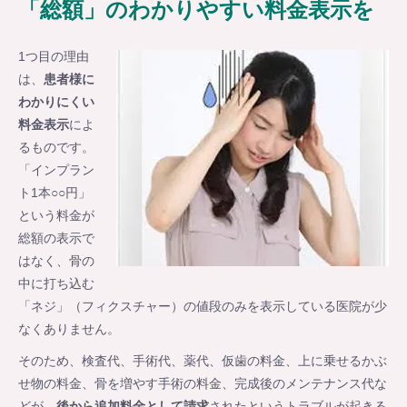
「総額」のわかりやすい料金表示を
1つ目の理由
は、
患者様に
わかりにくい
料金表示
によ
るものです。
「インプラン
ト1本○○円」
という料金が
総額の表示で
はなく、骨の
中に打ち込む
「ネジ」（フィクスチャー）の値段のみを表示している医院が少
なくありません。
そのため、検査代、手術代、薬代、仮歯の料金、上に乗せるかぶ
せ物の料金、骨を増やす手術の料金、完成後のメンテナンス代な
どが、
後から追加料金として請求
されたというトラブルが起きる