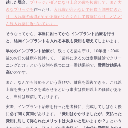
越した場合
、
ブリッジがダメになり土台の歯を抜歯して、また大
きなブリッジを
作ったり、
入れ歯が合わないで何度も調整にきた
り、入れ歯の金具がかかる歯がぐらぐらして抜歯になり、どんど
ん総入れ歯に近づいていく。
そうなってから、
本当に困ってから インプラント治療を行う
と、結局インプラントを入れる本数も費用も増えてしまいます
。
早めのインプラント治療
が、残ってる歯を守り、10年後・20年
後のお口の健康を維持して、「歯科に来るのは定期健診でクリー
ニングだけ」という状態を保つには一番効果的で、
費用対効果も
高い
のです。
また、なんでも咬めるという喜びや、健康を回復できる、これ以
上歯を失うリスクを減らせるという事実は費用以上の価値がある
と、当科は確信しております。
実際、インプラント治療を行った患者様に、完成してしばらく後
に
必ず聞く質問
があります。
「費用はかかりましたが、支払った
費用に対して得られたメリットは大きいと思いますか？」
という
ものです。すると、ほとんどの患者様が、
「十分に費用以上のメ