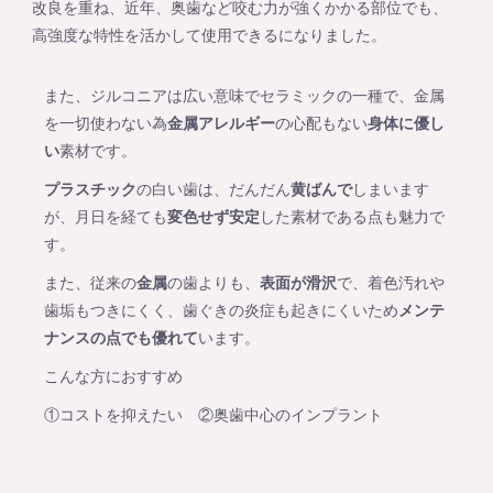
改良を重ね、近年、奥歯など咬む力が強くかかる部位でも、
高強度な特性を活かして使用できるになりました。
また、ジルコニアは広い意味でセラミックの一種で、金属
を一切使わない為
金属アレルギー
の心配もない
身体に優し
い
素材です。
プラスチック
の白い歯は、だんだん
黄ばんで
しまいます
が、月日を経ても
変色せず安定
した素材である点も魅力で
す。
また、従来の
金属
の歯よりも、
表面が滑沢
で、着色汚れや
歯垢もつきにくく、歯ぐきの炎症も起きにくいため
メンテ
ナンスの点でも優れて
います。
こんな方におすすめ
①コストを抑えたい ②奥歯中心のインプラント