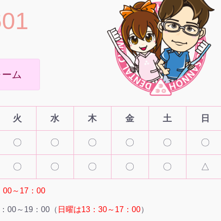
601
ォーム
火
水
木
金
土
日
〇
〇
〇
〇
〇
〇
〇
〇
〇
〇
〇
△
00～17：00
：00～19：00（
日曜は13：30～17：00
）