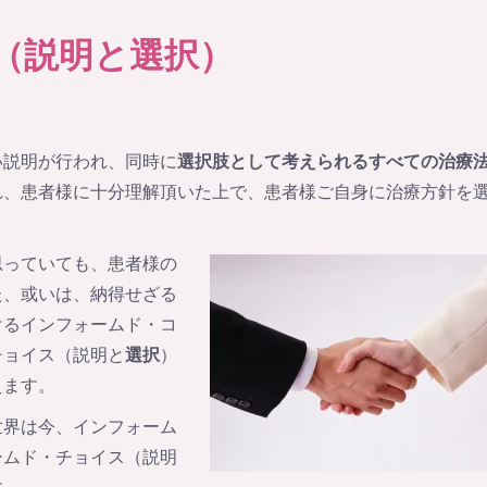
（説明と選択）
い説明が行われ、同時に
選択肢
として考えられるすべての治療
れ、患者様に十分理解頂いた上で、患者様ご自身に治療方針を
思っていても、患者様の
た、或いは、納得せざる
けるインフォームド・コ
チョイス（説明と
選択
）
えます。
世界は今、インフォーム
ームド・チョイス（説明