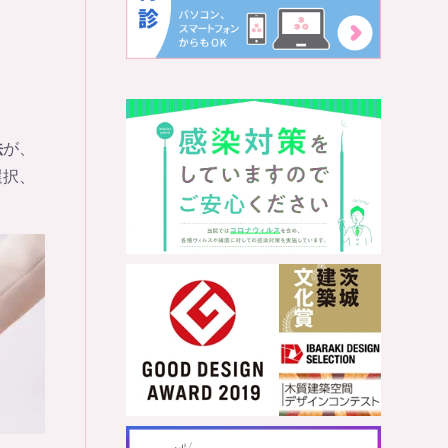
法
が、
選択、