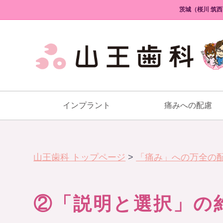
茨城（桜川 筑
インプラント
痛みへの配慮
山王歯科 トップページ
>
「痛み」への万全の
②「説明と選択」の