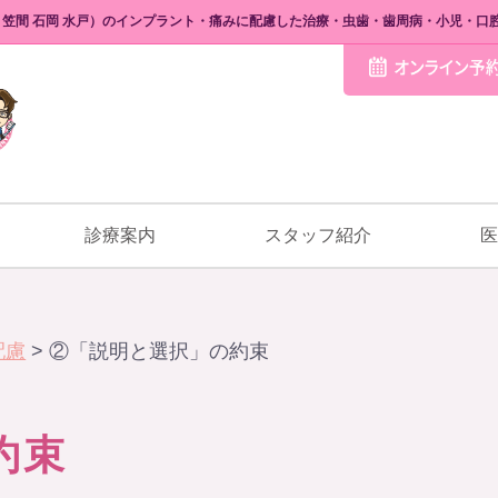
西 笠間 石岡 水戸）のインプラント・痛みに配慮した治療・虫歯・歯周病・小児・口
診療案内
スタッフ紹介
医
配慮
>
②「説明と選択」の約束
約束