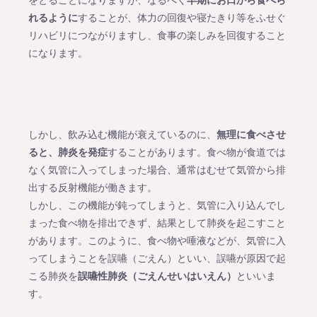
をとることになりますが、なるべく
早期にお口から食べら
れるように
することが、体力の回復や寝たきり等をふせぐ
リハビリにつながりますし、食事の楽しみを回復すること
になります。
しかし、飲み込む機能が衰えているのに、
無理に食べさせ
ると、肺炎を発症
することがあります。食べ物が食道では
なく気管に入ってしまった場合、通常はむせて気管から排
出する反射機能が働きます。
しかし、この機能が鈍ってしまうと、気管に入り込んでし
まった食べ物を排出できず、結果として肺炎を起こすこと
があります。このように、食べ物や唾液などが、気管に入
ってしまうことを誤嚥（ごえん）といい、誤嚥が原因で起
こる肺炎を
誤嚥性肺炎（ごえんせいはいえん）
といいま
す。