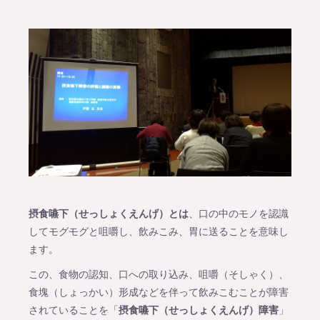
摂食嚥下（せっしょくえんげ）とは
、口の中のモノを認識
してモグモグと咀嚼し、飲みこみ、胃に送ることを意味し
ます。
この、食物の認知、口への取り込み、咀嚼（そしゃく）、
食塊（しょっかい）形成などを伴って飲みこむことが障害
されていることを「
摂食嚥下（せっしょくえんげ）障害
」