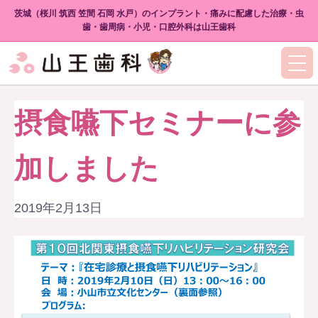
茨城（桜川 筑西 笠間 石岡 水戸）のインプラント・痛みに配慮した治療・虫
歯・歯周病・小児・口腔外科は山王歯科
摂食嚥下セミナーに参
加しました
2019年2月13日